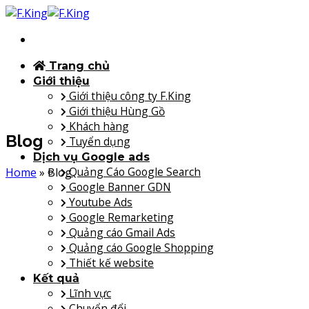
Bỏ
qua
nội
dung
Trang chủ
Giới thiệu
Giới thiệu công ty F.King
Giới thiệu Hùng Gồ
Khách hàng
Blog
Tuyển dụng
Dịch vụ Google ads
Quảng Cáo Google Search
Home
»
Blog
Google Banner GDN
Youtube Ads
Google Remarketing
Quảng cáo Gmail Ads
Quảng cáo Google Shopping
Thiết kế website
Kết quả
Lĩnh vực
Chuyển đổi