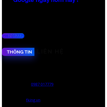
Tiếp cận hàng ngàn khách hàng mới mỗi
ngày với chi phí cạnh tranh nhất thị
trường.
0987 017779
LIÊN HỆ
THÔNG TIN
Công ty TNHH MTV Công nghệ và Truyền thông
F.KING
MST: 0401985724
Hotline:
0987 017779
(Mr Hùng)
VP Đà Nẵng: 27 Phạm Sư Mạnh, Quận Cẩm Lệ, Tp.
Đà Nẵng
Web:
fking.vn