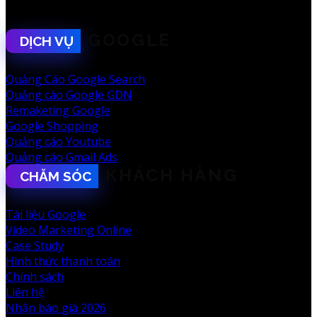
Kết nối với F.king
GOOGLE
DỊCH VỤ
Quảng Cáo Google Search
Quảng cáo Google GDN
Remaketing Google
Google Shopping
Quảng cáo Youtube
Quảng cáo Gmail Ads
KHÁCH HÀNG
CHĂM SÓC
Tài liệu Google
Video Marketing Online
Case Study
Hình thức thanh toán
Chính sách
Liên hệ
Nhận báo giá 2026