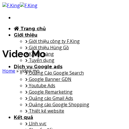
Bỏ
qua
nội
dung
Trang chủ
Giới thiệu
Giới thiệu công ty F.King
Giới thiệu Hùng Gồ
Video Mo
Khách hàng
Tuyển dụng
Dịch vụ Google ads
Home
»
video mo
Quảng Cáo Google Search
Google Banner GDN
Youtube Ads
Google Remarketing
Quảng cáo Gmail Ads
Quảng cáo Google Shopping
Thiết kế website
Kết quả
Lĩnh vực